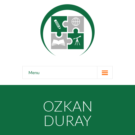
Menu
Accueil
Qui Sommes-Nous ?
OZKAN
Notre École
DURAY
Faire un don