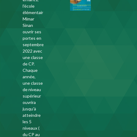
2024-
l'école
2025
élémentaire
Mimar
16
Sinan
janvier
ouvrir ses
2024
portes en
septembre
2022 avec
une classe
de CP.
Chaque
année,
une classe
de niveau
supérieur
ouvrira
jusqu'à
atteindre
les 5
niveaux (
du CP au