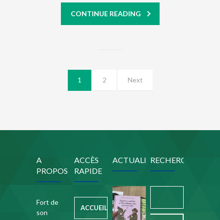
CONTINUE READING
1
2
Next
A
ACCÈS
ACTUALITÉ
RECHERCHE
PROPOS
RAPIDE
Notre
Rechercher :
merveilleuse
Fort de
ACCUEIL
son
rencontre