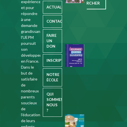
expérience
avec
ACTUALITÉS
et pour
Nathalie
répondre
Weidmann
à une
CONTACT
9
demande
janvier
grandissante,
FAIRE
2025
l'UEPM
UN
poursuit
DON
Journée
son
Portes
développement
Ouvertes
INSCRIPTION
en France.
le
Dans le
10
but de
NOTRE
février
satisfaire
ÉCOLE
2024
de
nombreux
16
QUI
parents
SOMMES-
janvier
soucieux
NOUS
2024
de
?
l'éducation
Ouverture
de leurs
préinscription
enfants,